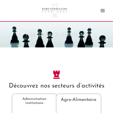
Aller
au
contenu
Nos secteurs d'activités
Découvrez nos secteurs d’activités
Administration
Agro-Alimentaire
institutions